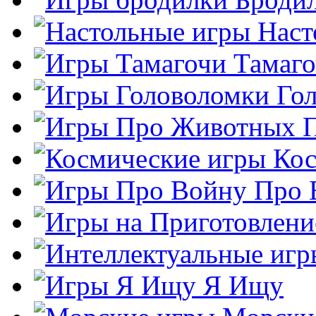
Наст
Тамаг
Го
Кос
Про 
Я Ищу