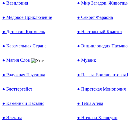
● Вавилония
● Мир Загадок. Животны
● Медовое Приключение
● Секрет Фараона
● Детектив Кромвель
● Настольный Квартет
● Карамельная Cтрана
● Энциклопедия Пасьянсо
● Магия Слов
● Музаик
● Радужная Паутинка
● Пазлы. Бриллиантовая
● Блоттергейст
● Пиратская Монополия
● Каменный Пасьянс
● Tetris Arena
● Электра
● Ночь на Хеллоуин