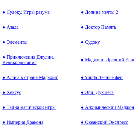
● Судоку. Игры разума
● Долина мечты 2
● Азада
● Доктор Память
● Элементы
● Судоку
● Приключения Джулии.
● Маджонг. Древний Еги
Великобритания
● Алиса в стране Маджонг
● Youda Лесные феи
● Хексус
● Эри. Дух леса
● Тайна магической игры
● Алхимический Маджон
● Империя Дракона
● Океанский Экспресс