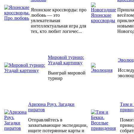
Японские кроссворды: про
Пришла 
любовь — это
весёлом
увлекательная
приклю
интеллектуальная игра для
новыми
тех, кто любит логичес...
Новогод
Мировой турнир:
Эволюц
Угадай картинку
Исслед
Выиграй мировой
эволюц
турнир
Аризона Роуз. Загадки
Тим и 
пиратов
приви
Отправляйтесь в
Помог
захватывающие экспедиции,
приви
ищите потерянные карты и
собрат