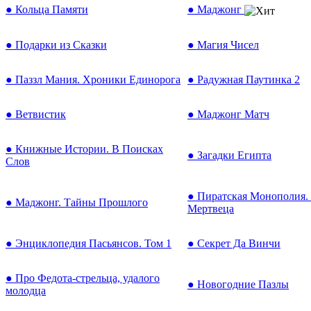
● Кольца Памяти
● Маджонг
● Подарки из Сказки
● Магия Чисел
● Паззл Мания. Хроники Единорога
● Радужная Паутинка 2
● Ветвистик
● Маджонг Матч
● Книжные Истории. В Поисках
● Загадки Египта
Слов
● Пиратская Монополия.
● Маджонг. Тайны Прошлого
Мертвеца
● Энциклопедия Пасьянсов. Том 1
● Секрет Да Винчи
● Про Федота-стрельца, удалого
● Новогодние Пазлы
молодца