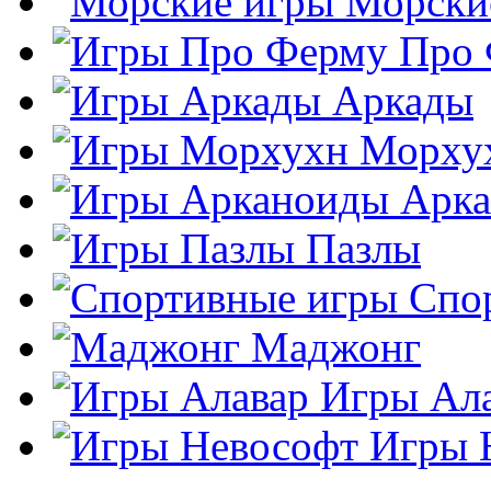
Морски
Про
Аркады
Морху
Арк
Пазлы
Спо
Маджонг
Игры Ал
Игры 