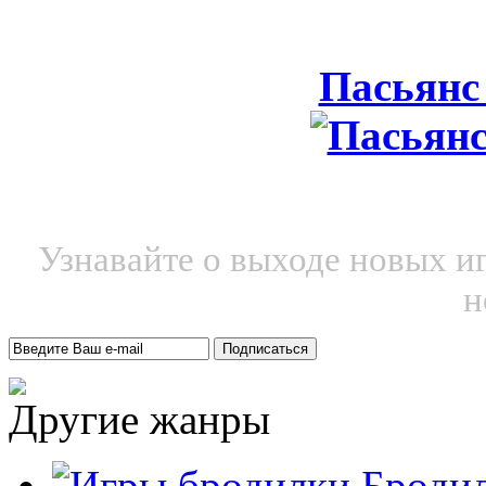
Пасьянс
Узнавайте о выходе новых и
н
Другие жанры
Броди