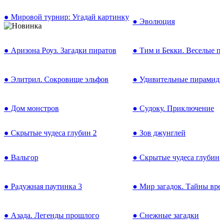
● Мировой турнир: Угадай картинку
● Эволюция
● Аризона Роуз. Загадки пиратов
● Тим и Бекки. Веселые 
● Элитрил. Сокровище эльфов
● Удивительные пирами
● Дом монстров
● Судоку. Приключение
● Скрытые чудеса глубин 2
● Зов джунглей
● Вальгор
● Скрытые чудеса глубин
● Радужная паутинка 3
● Мир загадок. Тайны вр
● Азада. Легенды прошлого
● Снежные загадки