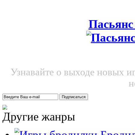
Пасьянс
Узнавайте о выходе новых и
н
Другие жанры
Броди