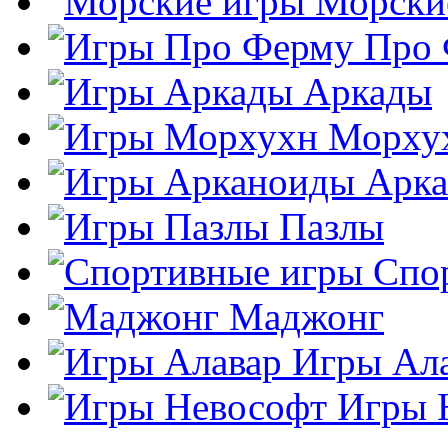
Морски
Про
Аркады
Морху
Арк
Пазлы
Спо
Маджонг
Игры Ал
Игры 