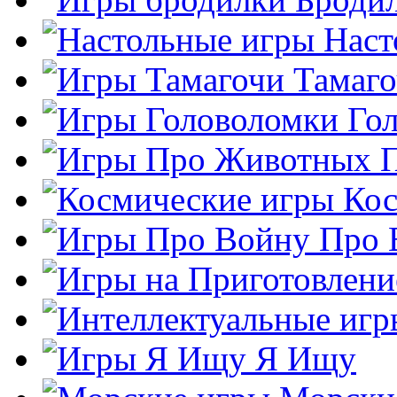
Наст
Тамаг
Го
Кос
Про 
Я Ищу