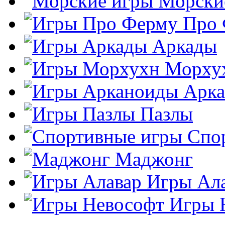
Морски
Про
Аркады
Морху
Арк
Пазлы
Спо
Маджонг
Игры Ал
Игры 