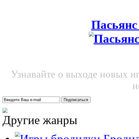
Пасьянс
Узнавайте о выходе новых и
н
Другие жанры
Броди