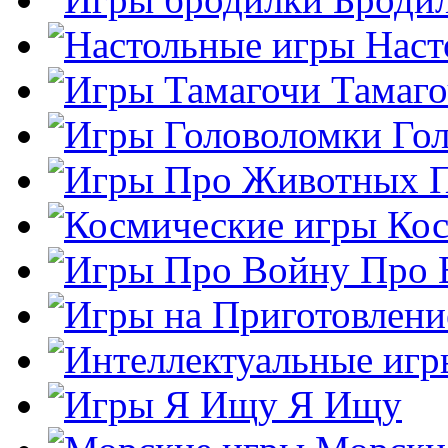
Наст
Тамаг
Го
Кос
Про 
Я Ищу