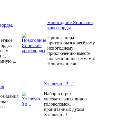
Новогодние Японские
ворды.
кроссворды
Пришла пора
ветные
приготовься к весёлому
ворды,
новогоднему
олку
приключению вместе
на,
новыми нонограммами!
мную ...
Новогодние яп...
Хэллоуин. 3 в 1
ов
Набор из трех
Созидания
увлекательных видов
олки
головоломок,
ого
пропитанных духом
Хэллоуина!