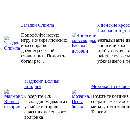
Загадки Олимпа
Японские кросс
Волчьи истории
Попробуйте новую
игру в жанре японских
Разгадывайте ц
кроссвордов в
японские кросс
древнегреческой
чтобы помочь в
стилизации. Помогите
найти своего сы
богам рас...
убежавшего в те
Маджонг. Волчьи
истории
Мозаика. Игры бог
Соберите 120
Помогите богине 
раскладов маджонга и
собрать вместе оск
узнайте историю
мира, уничтоженн
спасения маленького
Хаосом!
волчонка!