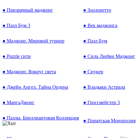
● Призрачный маджонг
● Зоолоретто
● Пазл Бум 3
● Век маджонга
● Маджонг. Мировой турнир
● Пазл Бум
● Puzzle сити
● Сила Любви Маджонг
● Маджонг. Вокруг света
● Снукер
● Джейн Ангел. Тайна Ордена
● Владыки Астрала
● МангаДжонг
● Гроссмейстер 3
● Пазлы. Бриллиантовая Коллекция
● Пиратская Монополия