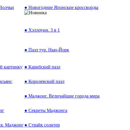
 Волчьи
● Новогодние Японские кроссворды
● Хэллоуин. 3 в 1
● Пазл тур. Нью-Йорк
й картинку
● Карибский пазл
асьянс
● Королевский пазл
● Маджонг. Величайшие города мира
нг
● Секреты Маджонга
ия. Маджонг
● Страйк солитер