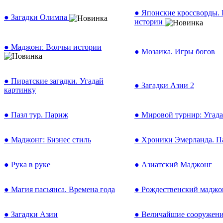
● Японские кроссворды.
● Загадки Олимпа
истории
● Маджонг. Волчьи истории
● Мозаика. Игры богов
● Пиратские загадки. Угадай
● Загадки Азии 2
картинку
● Пазл тур. Париж
● Мировой турнир: Угада
● Маджонг: Бизнес стиль
● Хроники Эмерланда. П
● Рука в руке
● Азиатский Маджонг
● Магия пасьянса. Времена года
● Рождественский маджо
● Загадки Азии
● Величайшие сооружен