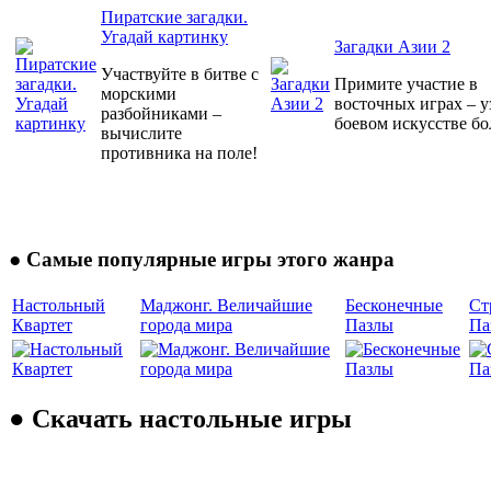
Пиратские загадки.
Угадай картинку
Загадки Азии 2
Участвуйте в битве с
Примите участие в
морскими
восточных играх – у
разбойниками –
боевом искусстве бо
вычислите
противника на поле!
● Самые популярные игры этого жанра
Настольный
Маджонг. Величайшие
Бесконечные
Ст
Квартет
города мира
Пазлы
Па
● Скачать настольные игры