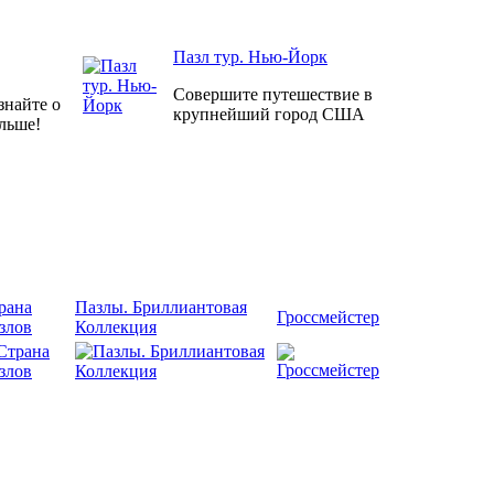
Пазл тур. Нью-Йорк
Совершите путешествие в
знайте о
крупнейший город США
льше!
рана
Пазлы. Бриллиантовая
Гроссмейстер
злов
Коллекция