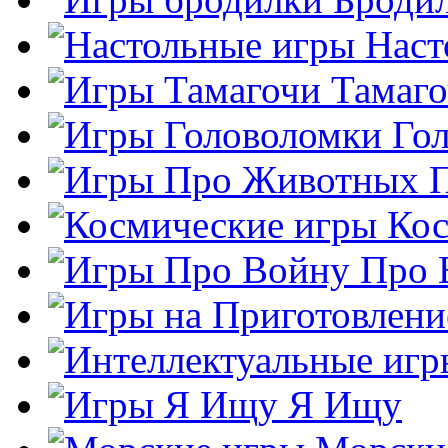
Наст
Тамаг
Го
Кос
Про 
Я Ищу