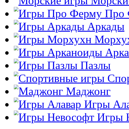
Морски
Про
Аркады
Морху
Арк
Пазлы
Спо
Маджонг
Игры Ал
Игры 