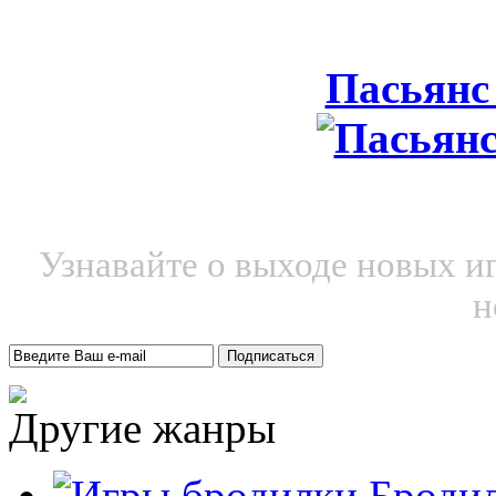
Пасьянс
Узнавайте о выходе новых и
н
Другие жанры
Броди