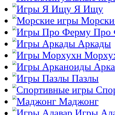
Я Ищу
Морски
Про
Аркады
Морху
Арк
Пазлы
Спо
Маджонг
Игры Ал