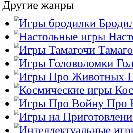
Другие жанры
Броди
Наст
Тамаг
Го
Кос
Про 