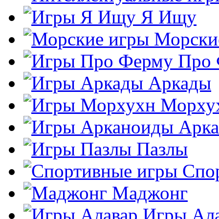
Я Ищу
Морски
Про
Аркады
Морху
Арк
Пазлы
Спо
Маджонг
Игры Ал