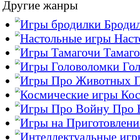
Другие жанры
Броди
Наст
Тамаг
Го
Кос
Про 