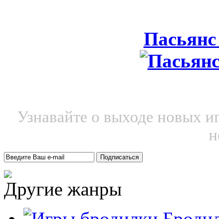
Пасьянс
Узнавайте о выходе новых и
н
Другие жанры
Броди