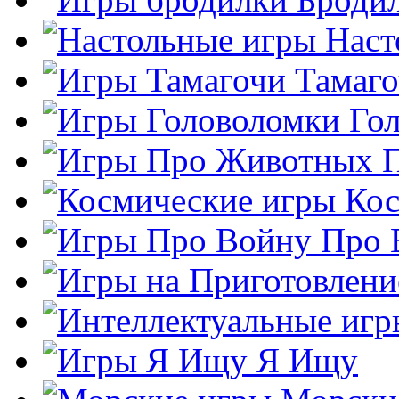
Наст
Тамаг
Го
Кос
Про 
Я Ищу