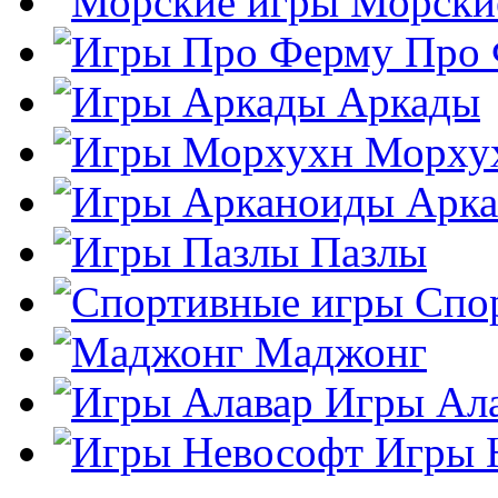
Морски
Про
Аркады
Морху
Арк
Пазлы
Спо
Маджонг
Игры Ал
Игры 