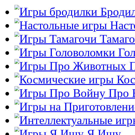
Броди
Наст
Тамаг
Го
Кос
Про 
Я Ищу