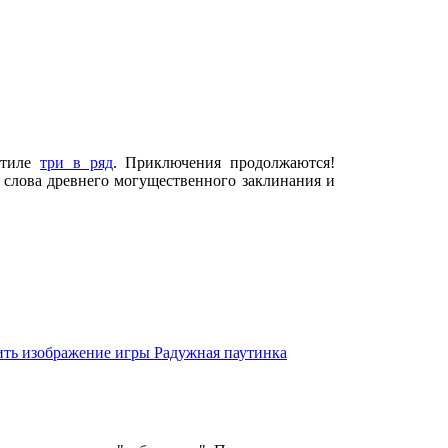
стиле
три в ряд
. Приключения продолжаются!
х слова древнего могущественного заклинания и