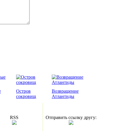
е
Остров
Возвращение
сокровищ
Атлантиды
RSS
Отправить ссылку другу: