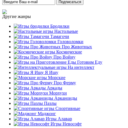
Другие жанры
Бродилки
Настольные
Тамагочи
Головоломки
Про Животных
Космические
Про Войну
Готовим Еду
На интеллект
Я Ищу
Морские
Про Ферму
Аркады
Морхухн
Арканоиды
Пазлы
Спортивные
Маджонг
Игры Алавар
Игры Невософт