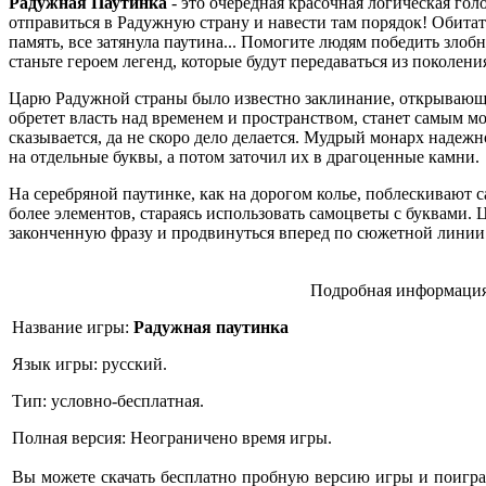
Радужная Паутинка
-
это очередная красочная логическая гол
отправиться в Радужную страну и навести там порядок! Обита
память, все затянула паутина... Помогите людям победить злоб
станьте героем легенд, которые будут передаваться из поколени
Царю Радужной страны было известно заклинание, открывающее
обретет власть над временем и пространством, станет самым м
сказывается, да не скоро дело делается. Мудрый монарх надеж
на отдельные буквы, а потом заточил их в драгоценные камни.
На серебряной паутинке, как на дорогом колье, поблескивают 
более элементов, стараясь использовать самоцветы с буквами. 
законченную фразу и продвинуться вперед по сюжетной линии
Подробная информация
Название игры:
Радужная паутинка
Язык игры: русский.
Тип: условно-бесплатная.
Полная версия: Неограничено время игры.
Вы можете скачать бесплатно пробную версию игры и поиграт