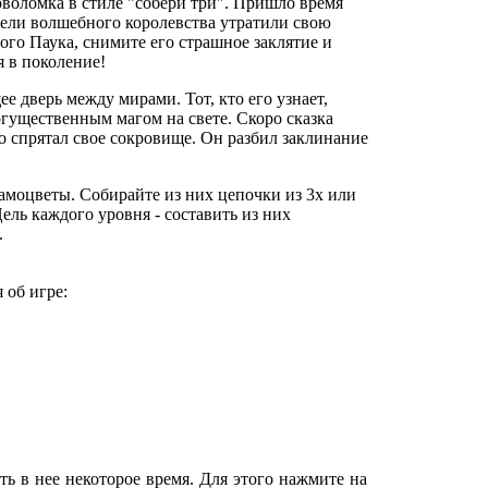
оволомка в стиле "собери три". Пришло время
тели волшебного королевства утратили свою
ного Паука, снимите его страшное заклятие и
я в поколение!
 дверь между мирами. Тот, кто его узнает,
огущественным магом на свете. Скоро сказка
но спрятал свое сокровище. Он разбил заклинание
самоцветы. Собирайте из них цепочки из 3х или
Цель каждого уровня - составить из них
.
 об игре:
ь в нее некоторое время. Для этого нажмите на