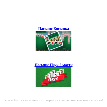
Пасьянс Косынка
Пасьянс Паук 2 масти
Узнавайте о выходе новых игр первыми - подпишитесь на наши новости!