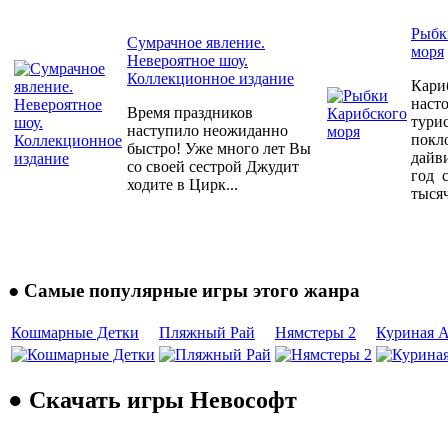
Рыбк
Сумрачное явление.
моря
Невероятное шоу.
Коллекционное издание
Кариб
наст
Время праздников
тури
наступило неожиданно
покл
быстро! Уже много лет Вы
дайв
со своей сестрой Джудит
год 
ходите в Цирк...
тысяч
● Самые популярные игры этого жанра
Кошмарные Детки
Пляжный Рай
Нямстеры 2
Куриная А
● Скачать игры Невософт