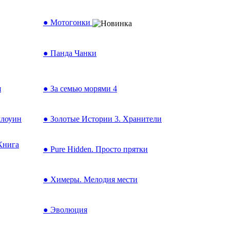
● Мотогонки
● Панда Чанки
я
● За семью морями 4
ллоуин
● Золотые Истории 3. Хранители
Книга
● Pure Hidden. Просто прятки
● Химеры. Мелодия мести
● Эволюция