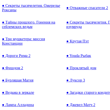
● Секреты тысячелетия. Ожерелье
● Отважные спасатели 2
Роксаны
● Тайны прошлого. Гонения на
● Секреты тысячелетия. 
сейлемских ведьм
изумруда
● Три мушкетера: миссия
● Крутая Пэт
Констанции
● Дороги Рима 2
● Youda Рыбак
● Фишдом 2
● Проклятый дом
● Бурлящая Магия
● Луксор 3
● Ведьма в зеркале
● Загадки старого кондит
● Лампа Алладина
● Джевел Матч 2