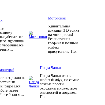
Мотогонки
ун
Удивительная
те
аркадная 3 D гонка
разному
на мотоциклах!
ке убежать от
Реалистичная
щего чудовища,
графика и полный
о уворачиваясь
эффект
ичных ...
присутствия. По...
Панда Чанки
монстра!
Панда Чанки очень
ет назад жил на
любит бамбук, но самые
частливый
сочные побеги
к: радовался
окружены множеством
боте, завел
опасностей и ловушек.
 все было хо...
По...