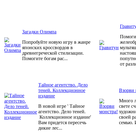
Гравит
Загадки Олимпа
Помоги
Попробуйте новую игру в жанре
желеоб
японских кроссвордов в
мультяш
древнегреческой стилизации.
настоя
Помогите богам рас...
попутн
от разл
Тайное агентство. Дело
теней. Коллекционное
Взорви 
издание
Много л
В новой игре ' Тайное
свете с
агентство. Дело теней.
художни
Коллекционное издание'
своей ра
Вам придется пересечь
семью. И
дикие лес...