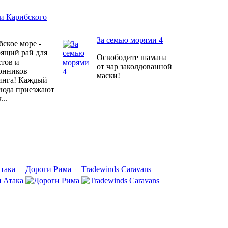
и Карибского
За семью морями 4
ское море -
оящий рай для
Освободите шамана
стов и
от чар заколдованной
онников
маски!
инга! Каждый
сюда приезжают
...
така
Дороги Рима
Tradewinds Caravans