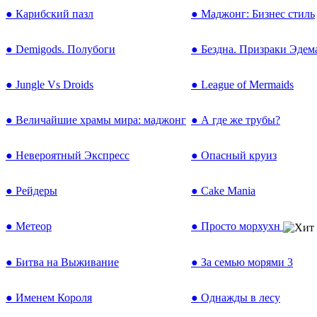
● Карибский пазл
● Маджонг: Бизнес стиль
● Demigods. Полубоги
● Бездна. Призраки Эдем
● Jungle Vs Droids
● League of Mermaids
● Величайшие храмы мира: маджонг
● А где же трубы?
● Невероятный Экспресс
● Опасный круиз
● Рейдеры
● Cake Mania
● Метеор
● Просто морхухн
● Битва на Выживание
● За семью морями 3
● Именем Короля
● Однажды в лесу