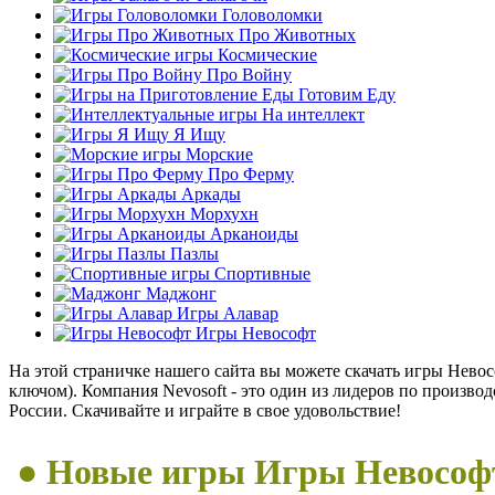
Головоломки
Про Животных
Космические
Про Войну
Готовим Еду
На интеллект
Я Ищу
Морские
Про Ферму
Аркады
Морхухн
Арканоиды
Пазлы
Спортивные
Маджонг
Игры Алавар
Игры Невософт
На этой страничке нашего сайта вы можете скачать игры Нево
ключом). Компания Nevosoft - это один из лидеров по произв
России. Скачивайте и играйте в свое удовольствие!
● Новые игры Игры Невософ