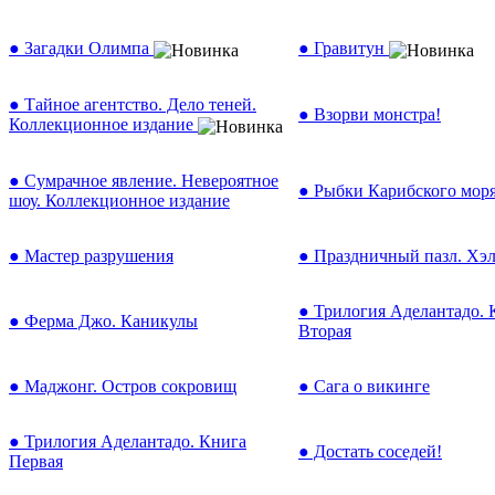
● Загадки Олимпа
● Гравитун
● Тайное агентство. Дело теней.
● Взорви монстра!
Коллекционное издание
● Сумрачное явление. Невероятное
● Рыбки Карибского мор
шоу. Коллекционное издание
● Мастер разрушения
● Праздничный пазл. Хэ
● Трилогия Аделантадо. 
● Ферма Джо. Каникулы
Вторая
● Маджонг. Остров сокровищ
● Сага о викинге
● Трилогия Аделантадо. Книга
● Достать соседей!
Первая