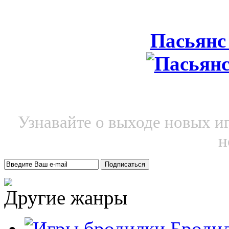
Пасьянс
Узнавайте о выходе новых и
н
Другие жанры
Броди