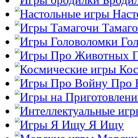
Наст
Тамаг
Го
Кос
Про 
Я Ищу