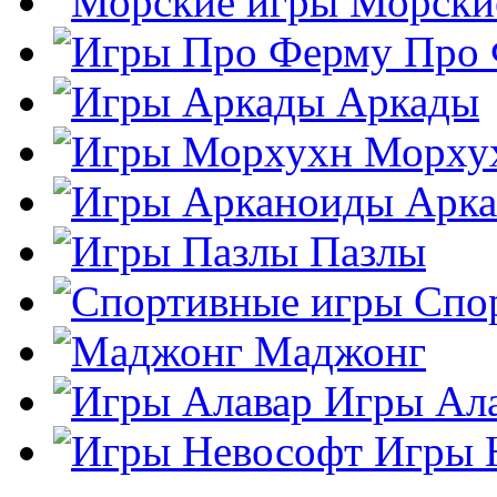
Морски
Про
Аркады
Морху
Арк
Пазлы
Спо
Маджонг
Игры Ал
Игры 