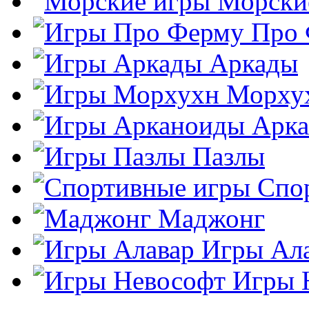
Морски
Про
Аркады
Морху
Арк
Пазлы
Спо
Маджонг
Игры Ал
Игры 