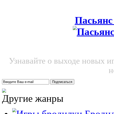
Пасьянс
Узнавайте о выходе новых и
н
Другие жанры
Броди