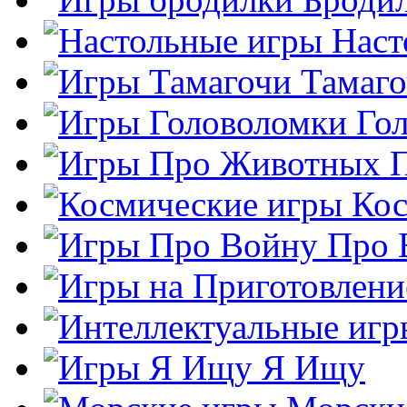
Наст
Тамаг
Го
Кос
Про 
Я Ищу