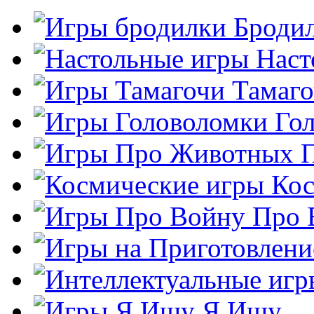
Броди
Наст
Тамаг
Го
Кос
Про 
Я Ищу