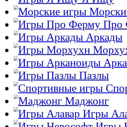
Морски
Про
Аркады
Морху
Арк
Пазлы
Спо
Маджонг
Игры Ал
Игры 