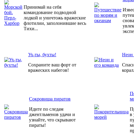
Принимай на себя
Изве
командование подводной
путе
лодкой и уничтожь вражеские
снова
флотилии, заполонившие весь
увле
Тихи...
эксп
Ух-ты, бухты!
Неон 
Сохраните ваш форт от
Спаси
вражеских набегов!
корал
П
Сокровища пиратов
м
Идите по следам
П
джентльменов удачи и
в
узнайте, что скрывают
п
пираты!
м
п