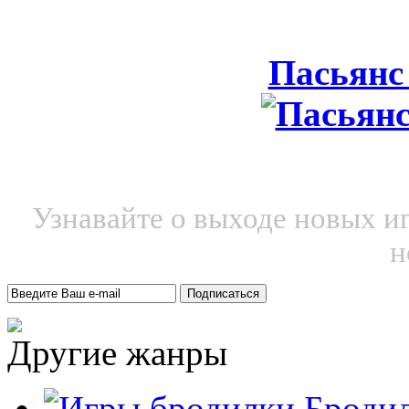
Пасьянс
Узнавайте о выходе новых и
н
Другие жанры
Броди