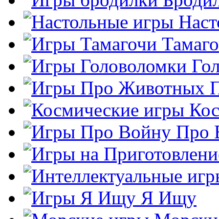
Наст
Тамаг
Го
Кос
Про 
Я Ищу