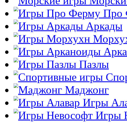
Морски
Про
Аркады
Морху
Арк
Пазлы
Спо
Маджонг
Игры Ал
Игры 