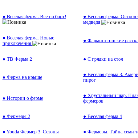
● Веселая ферма. Все на борт!
● Веселая ферма. Остров
медведя
● Веселая ферма. Новые
● Фармингтонские расск
приключения
● ТВ Ферма 2
● С грядки на стол
● Веселая ферма 3. Амер
● Ферма на крыше
пирог
● Хрустальный шар. Пла
● Истории о ферме
фермеров
● Фермеры 2
● Веселая ферма 4
● Youda Фермер 3. Сезоны
● Фермеры. Тайна семи т