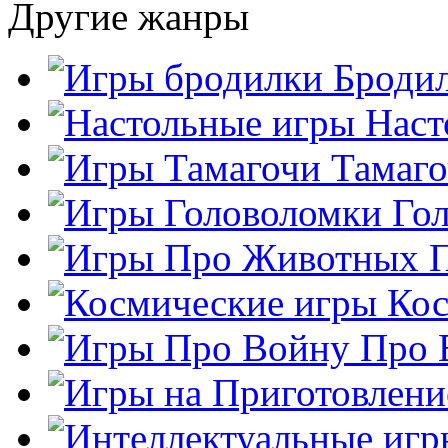
Другие жанры
Броди
Наст
Тамаг
Го
Кос
Про 