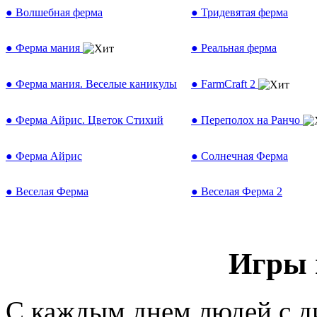
● Волшебная ферма
● Тридевятая ферма
● Ферма мания
● Реальная ферма
● Ферма мания. Веселые каникулы
● FarmCraft 2
● Ферма Айрис. Цветок Стихий
● Переполох на Ранчо
● Ферма Айрис
● Солнечная Ферма
● Веселая Ферма
● Веселая Ферма 2
Игры 
С каждым днем людей с д