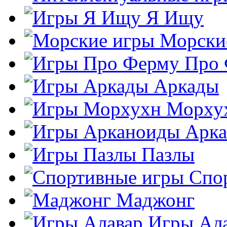
Я Ищу
Морски
Про
Аркады
Морху
Арк
Пазлы
Спо
Маджонг
Игры Ал