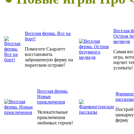
Веселая ф
Веселая ферма. Все на
Остров б
борт!
медведя
Помогите Скарлетт
Самая вес
восстановить
игра, кот
заброшенную ферму на
научит те
пиратском острове!
успевать!
Веселая ферма.
Фарминг
Новые
рассказы
приключения
Построй
Увлекательные
шикарн
приключения
ферму
любимых героев!