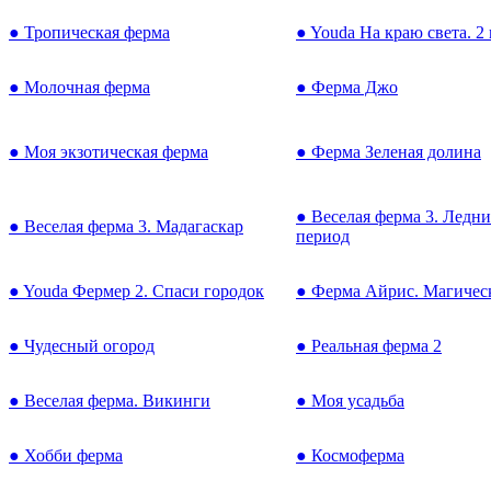
● Тропическая ферма
● Youda На краю света. 2 
● Молочная ферма
● Ферма Джо
● Моя экзотическая ферма
● Ферма Зеленая долина
● Веселая ферма 3. Ледн
● Веселая ферма 3. Мадагаскар
период
● Youda Фермер 2. Спаси городок
● Ферма Айрис. Магичес
● Чудесный огород
● Реальная ферма 2
● Веселая ферма. Викинги
● Моя усадьба
● Хобби ферма
● Космоферма