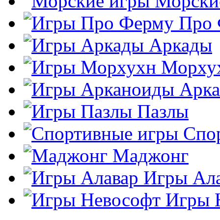
Морски
Про
Аркады
Морху
Арк
Пазлы
Спо
Маджонг
Игры Ал
Игры 