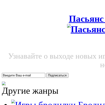
Пасьянс
Узнавайте о выходе новых и
н
Другие жанры
Броди