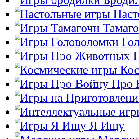
Наст
Тамаг
Го
Кос
Про 
Я Ищу