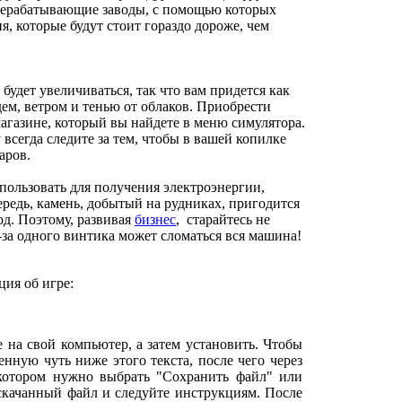
ерерабатывающие заводы, с помощью которых
, которые будут стоит гораздо дороже, чем
удет увеличиваться, так что вам придется как
дем, ветром и тенью от облаков. Приобрести
газине, который вы найдете в меню симулятора.
всегда следите за тем, чтобы в вашей копилке
аров.
пользовать для получения электроэнергии,
ередь, камень, добытый на рудниках, пригодится
од. Поэтому, развивая
бизнес
, старайтесь не
з-за одного винтика может сломаться вся машина!
ия об игре:
е на свой компьютер, а затем установить. Чтобы
нную чуть ниже этого текста, после чего через
 котором нужно выбрать "Сохранить файл" или
 скачанный файл и следуйте инструкциям. После