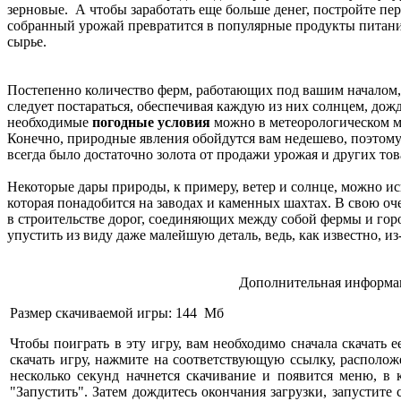
зерновые. А чтобы заработать еще больше денег, постройте п
собранный урожай превратится в популярные продукты питания
сырье.
Постепенно количество ферм, работающих под вашим началом, б
следует постараться, обеспечивая каждую из них солнцем, дож
необходимые
погодные условия
можно в метеорологическом ма
Конечно, природные явления обойдутся вам недешево, поэтому 
всегда было достаточно золота от продажи урожая и других тов
Некоторые дары природы, к примеру, ветер и солнце, можно ис
которая понадобится на заводах и каменных шахтах. В свою оч
в строительстве дорог, соединяющих между собой фермы и гор
упустить из виду даже малейшую деталь, ведь, как известно, и
Дополнительная информац
Размер скачиваемой игры: 144 Мб
Чтобы поиграть в эту игру, вам необходимо сначала скачать е
скачать игру, нажмите на соответствующую ссылку, расположе
несколько секунд начнется скачивание и появится меню, в
"Запустить". Затем дождитесь окончания загрузки, запустите