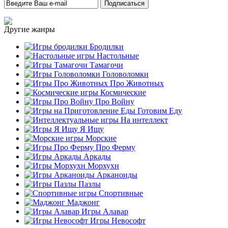
Другие жанры
Бродилки
Настольные
Тамагочи
Головоломки
Про Животных
Космические
Про Войну
Готовим Еду
На интеллект
Я Ищу
Морские
Про Ферму
Аркады
Морхухн
Арканоиды
Пазлы
Спортивные
Маджонг
Игры Алавар
Игры Невософт