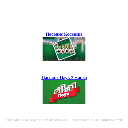
Пасьянс Косынка
Пасьянс Паук 2 масти
Узнавайте о выходе новых игр первыми - подпишитесь на наши новости!