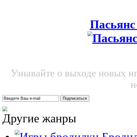
Пасьянс
Узнавайте о выходе новых и
н
Другие жанры
Броди