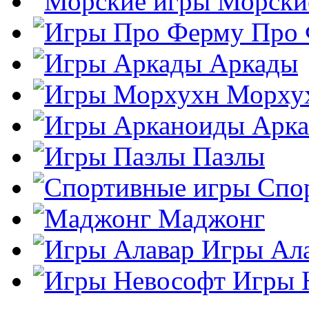
Морски
Про
Аркады
Морху
Арк
Пазлы
Спо
Маджонг
Игры Ал
Игры 