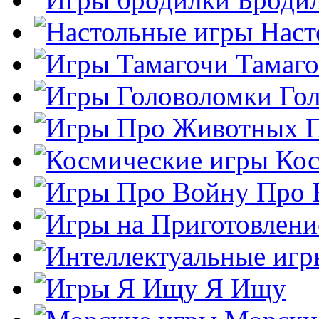
Наст
Тамаг
Го
Кос
Про 
Я Ищу