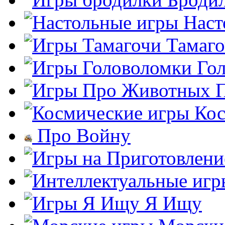
Наст
Тамаг
Го
Кос
Про Войну
Я Ищу