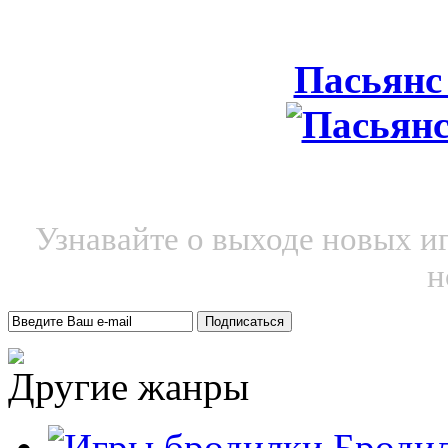
Пасьянс
Узнавайте о выходе новых и
н
Другие жанры
Броди