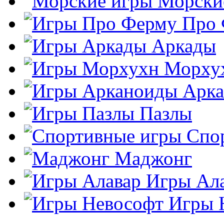
Морски
Про
Аркады
Морху
Арк
Пазлы
Спо
Маджонг
Игры Ал
Игры 