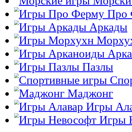
Морски
Про
Аркады
Морху
Арк
Пазлы
Спо
Маджонг
Игры Ал
Игры 