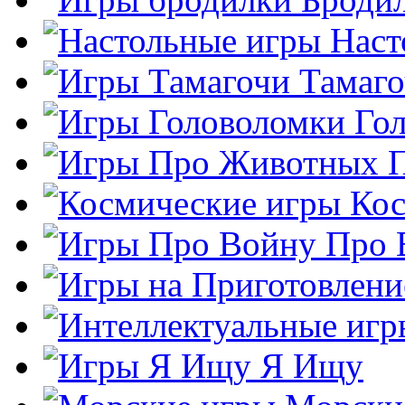
Наст
Тамаг
Го
Кос
Про 
Я Ищу