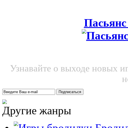
Пасьянс
Узнавайте о выходе новых и
н
Другие жанры
Броди