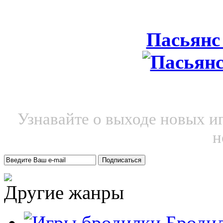
Пасьянс
Узнавайте о выходе новых и
н
Другие жанры
Броди