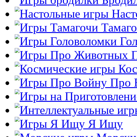
Наст
Тамаг
Го
Кос
Про 
Я Ищу