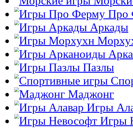
Морски
Про
Аркады
Морху
Арк
Пазлы
Спо
Маджонг
Игры Ал
Игры 