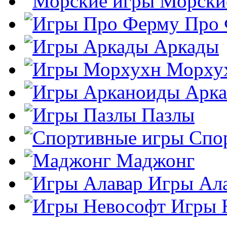
Морски
Про
Аркады
Морху
Арк
Пазлы
Спо
Маджонг
Игры Ал
Игры 