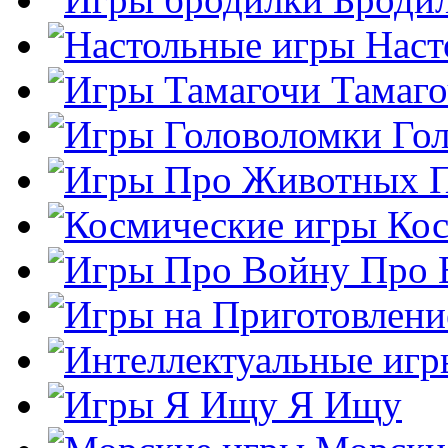
Наст
Тамаг
Го
Кос
Про 
Я Ищу