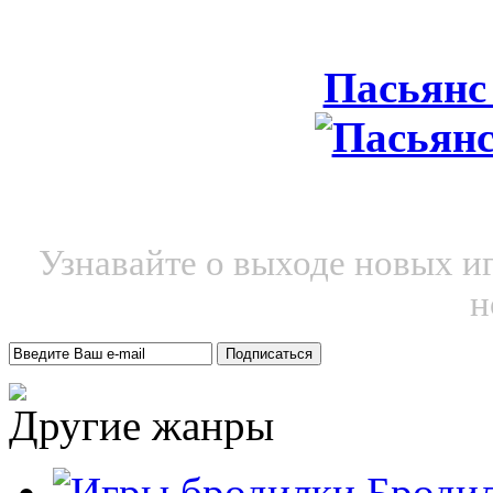
Пасьянс
Узнавайте о выходе новых и
н
Другие жанры
Броди