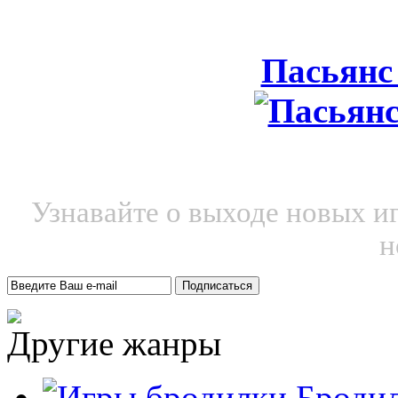
Пасьянс
Узнавайте о выходе новых и
н
Другие жанры
Броди