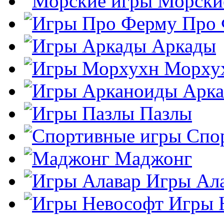
Морски
Про
Аркады
Морху
Арк
Пазлы
Спо
Маджонг
Игры Ал
Игры 