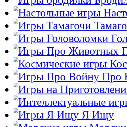
Наст
Тамаг
Го
Кос
Про 
Я Ищу