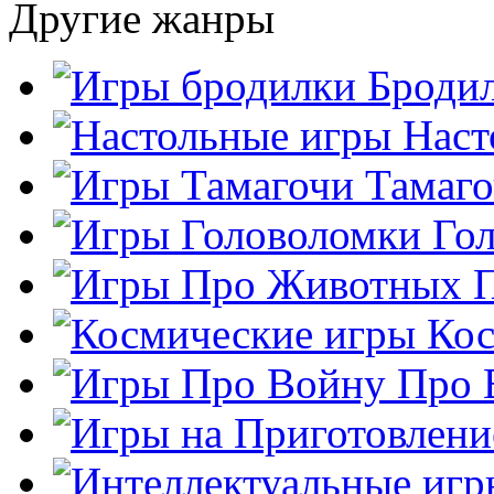
Другие жанры
Броди
Наст
Тамаг
Го
Кос
Про 