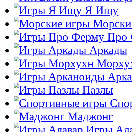
Я Ищу
Морски
Про
Аркады
Морху
Арк
Пазлы
Спо
Маджонг
Игры Ал