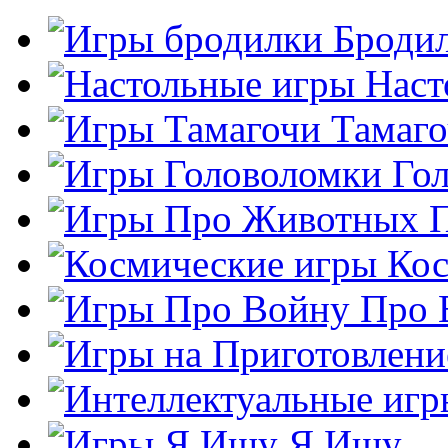
Броди
Наст
Тамаг
Го
Кос
Про 
Я Ищу