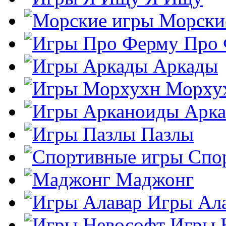
Морски
Про
Аркады
Морху
Арк
Пазлы
Спо
Маджонг
Игры Ал
Игры 