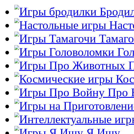
Броди
Наст
Тамаг
Го
Кос
Про 
Я Ищу