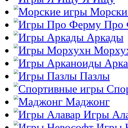
Морски
Про
Аркады
Морху
Арк
Пазлы
Спо
Маджонг
Игры Ал
Игры 