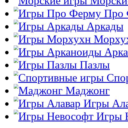
Морски
Про
Аркады
Морху
Арк
Пазлы
Спо
Маджонг
Игры Ал
Игры 