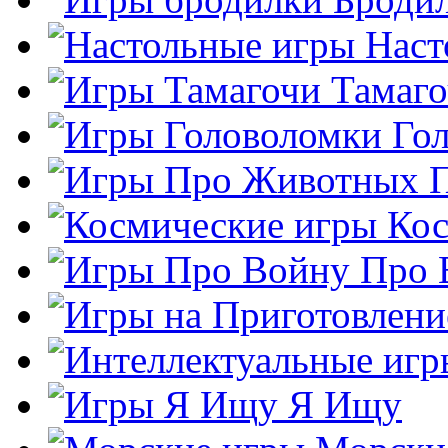
Наст
Тамаг
Го
Кос
Про 
Я Ищу