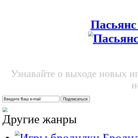
Пасьянс
Узнавайте о выходе новых и
н
Другие жанры
Броди