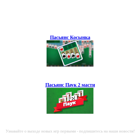
Пасьянс Косынка
Пасьянс Паук 2 масти
Узнавайте о выходе новых игр первыми - подпишитесь на наши новости!