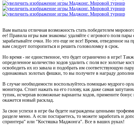
Вам выпала отличная возможность стать победителем мировог
ее! Правила игры вам знакомы: удаляйте с игрового поля пар
зарабатывайте очки. Но это еще не все! Время, отведенное на 
вам следует поторопиться и решить головоломку в срок.
Но время - не единственное, что будет ограничено в игре! Такж
определенное количество ходов удалить с поля все золотые кос
освободить их из завала и подобрать им соответствующую пару.
одинаковых золотых фишки, то вы получите в награду допол
В случае необходимости воспользуйтесь помощью мудрого орла
монитора. Стоит нажать на его голову, как даже самая запутанн
тупик, исчерпав возможные варианты ходов, примените бонус
окажется новый расклад.
За свои успехи в игре бы будете награждены ценными трофея
разделе меню. А если постараетесь, то можете заработать и до
спринтера" или "Костяшка Маджонга". Все в ваших руках!