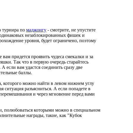
о турнира по
маджонгу
- смотрите, не упустите
ы одинаковых незаблокированных фишек и
прохождение уровня, будет ограничено, поэтому
е вам придется проявить чудеса смекалки и за
тяшки. Так что в первую очередь старайтесь
 А если вам удастся соединить сразу две
нительные баллы.
, которого можно найти в левом нижнем углу
ая ситуация разъясниться. А если попадете в
 перемешивания и через мгновение перед вами
ми, полюбоваться которыми можно в специальном
полнительные награды, такие, как "Кубок