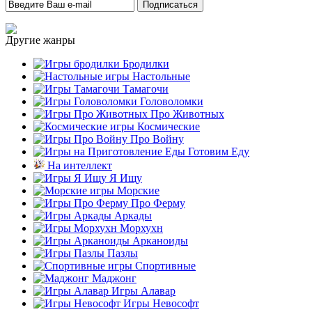
Другие жанры
Бродилки
Настольные
Тамагочи
Головоломки
Про Животных
Космические
Про Войну
Готовим Еду
На интеллект
Я Ищу
Морские
Про Ферму
Аркады
Морхухн
Арканоиды
Пазлы
Спортивные
Маджонг
Игры Алавар
Игры Невософт