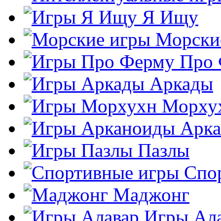
Я Ищу
Морски
Про
Аркады
Морху
Арк
Пазлы
Спо
Маджонг
Игры Ал