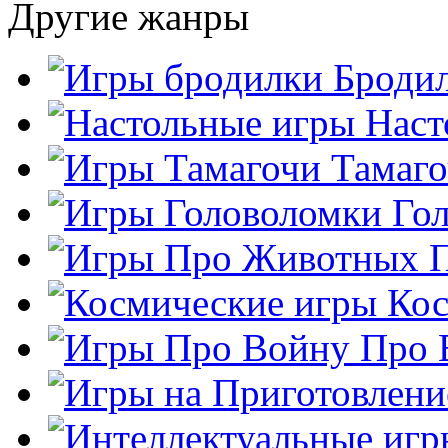
Другие жанры
Броди
Наст
Тамаг
Го
Кос
Про 