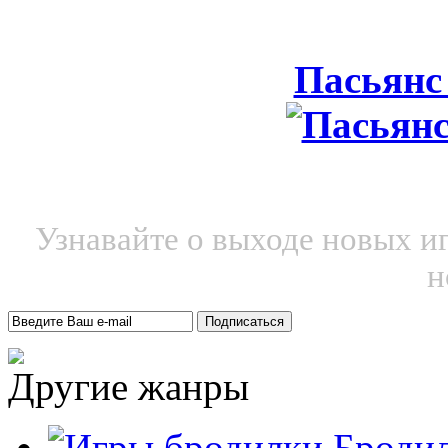
Пасьянс
Узнавайте о выходе новых и
н
Другие жанры
Броди