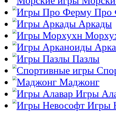
Морски
Про
Аркады
Морху
Арк
Пазлы
Спо
Маджонг
Игры Ал
Игры 