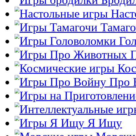
Наст
Тамаг
Го
Кос
Про 
Я Ищу