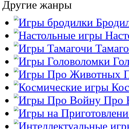
Другие жанры
Броди
Наст
Тамаг
Го
Кос
Про 