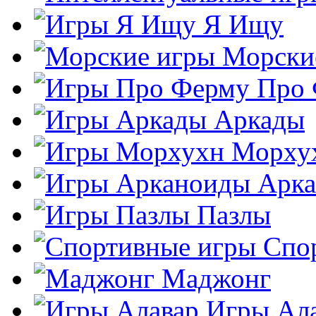
Я Ищу
Морски
Про
Аркады
Морху
Арк
Пазлы
Спо
Маджонг
Игры Ал