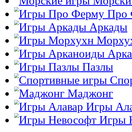
Морски
Про
Аркады
Морху
Арк
Пазлы
Спо
Маджонг
Игры Ал
Игры 