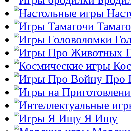
Наст
Тамаг
Го
Кос
Про 
Я Ищу