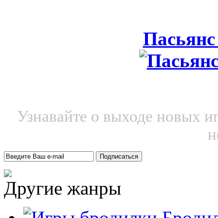
Пасьянс
Узнавайте о выходе новых и
н
Другие жанры
Броди