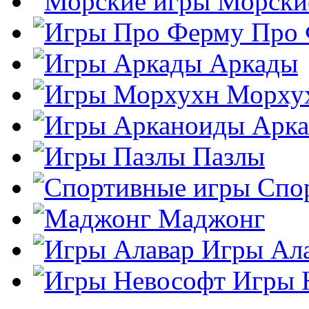
Морски
Про
Аркады
Морху
Арк
Пазлы
Спо
Маджонг
Игры Ал
Игры 