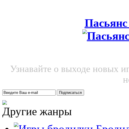
Пасьянс
Узнавайте о выходе новых и
н
Другие жанры
Броди