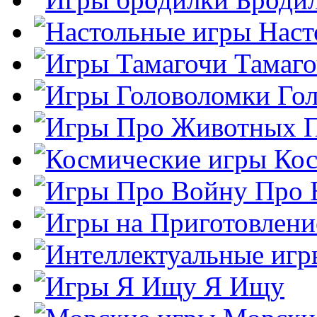
Наст
Тамаг
Го
Кос
Про 
Я Ищу