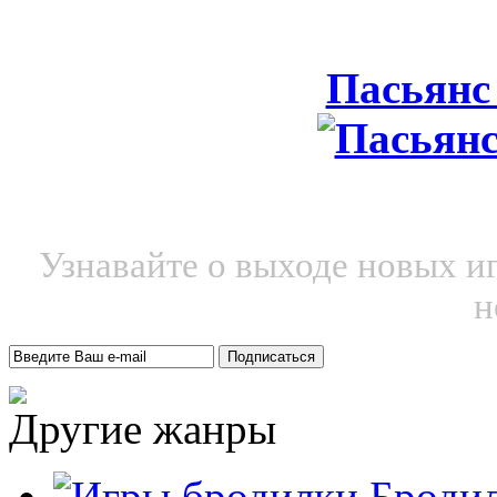
Пасьянс
Узнавайте о выходе новых и
н
Другие жанры
Броди