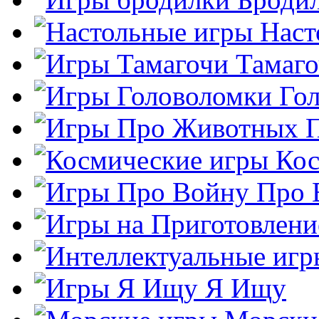
Наст
Тамаг
Го
Кос
Про 
Я Ищу