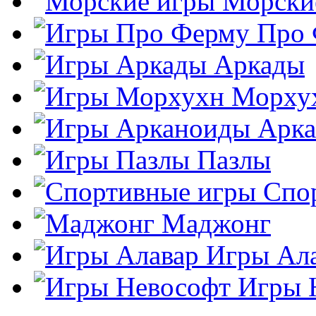
Морски
Про
Аркады
Морху
Арк
Пазлы
Спо
Маджонг
Игры Ал
Игры 