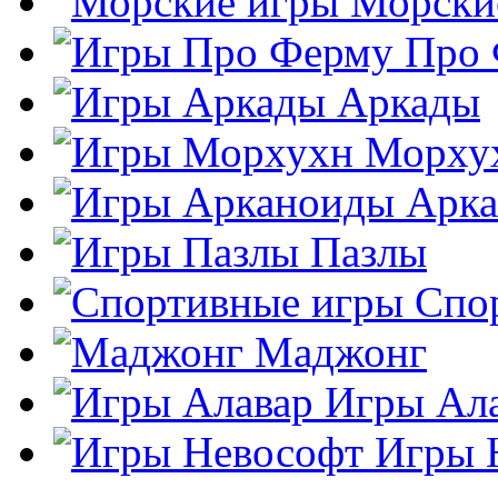
Морски
Про
Аркады
Морху
Арк
Пазлы
Спо
Маджонг
Игры Ал
Игры 