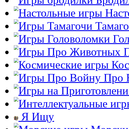
Наст
Тамаг
Го
Кос
Про 
Я Ищу