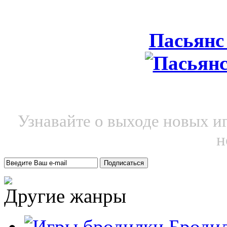
Пасьянс
Узнавайте о выходе новых и
н
Другие жанры
Броди