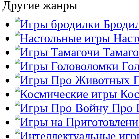
Другие жанры
Броди
Наст
Тамаг
Го
Кос
Про 