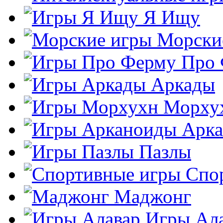
Я Ищу
Морски
Про
Аркады
Морху
Арк
Пазлы
Спо
Маджонг
Игры Ал