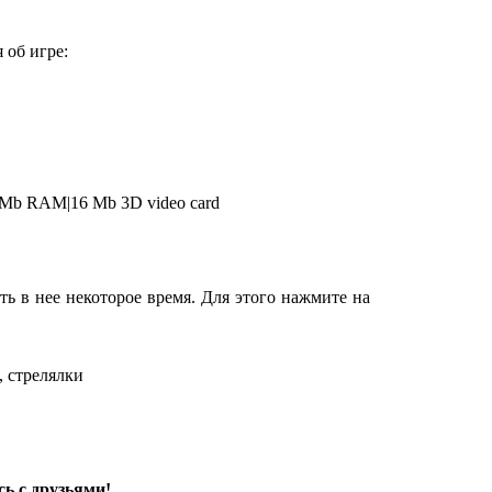
 об игре:
4 Mb RAM|16 Mb 3D video card
ь в нее некоторое время. Для этого нажмите на
, стрелялки
ь с друзьями!