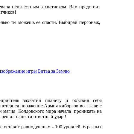
евана неизвестным захватчиком. Вам предстоит
атчиков!
олько ты можешь ее спасти. Выбирай персонаж,
риятель захватил планету и объявил себя
 потерпел поражение.Армия киборгов во главе с
 и магия Колдовского мира начала проникать на
р решил нанести ответный удар !
е оставит равнодушным - 100 уровней, 6 разных