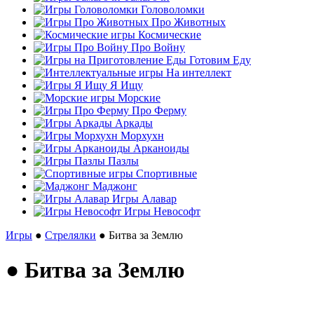
Головоломки
Про Животных
Космические
Про Войну
Готовим Еду
На интеллект
Я Ищу
Морские
Про Ферму
Аркады
Морхухн
Арканоиды
Пазлы
Спортивные
Маджонг
Игры Алавар
Игры Невософт
Игры
●
Стрелялки
● Битва за Землю
● Битва за Землю