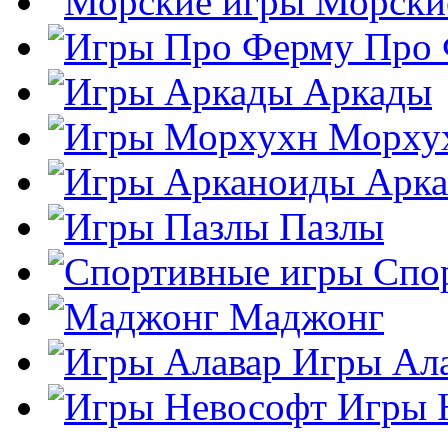
Морски
Про
Аркады
Морху
Арк
Пазлы
Спо
Маджонг
Игры Ал
Игры 