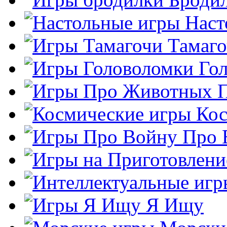
Наст
Тамаг
Го
Кос
Про 
Я Ищу