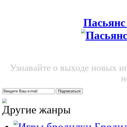
Пасьянс
Узнавайте о выходе новых и
н
Другие жанры
Броди