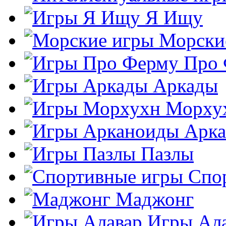
Я Ищу
Морски
Про
Аркады
Морху
Арк
Пазлы
Спо
Маджонг
Игры Ал