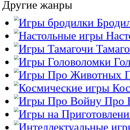
Другие жанры
Броди
Наст
Тамаг
Го
Кос
Про 