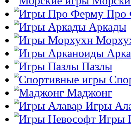
Морски
Про
Аркады
Морху
Арк
Пазлы
Спо
Маджонг
Игры Ал
Игры 