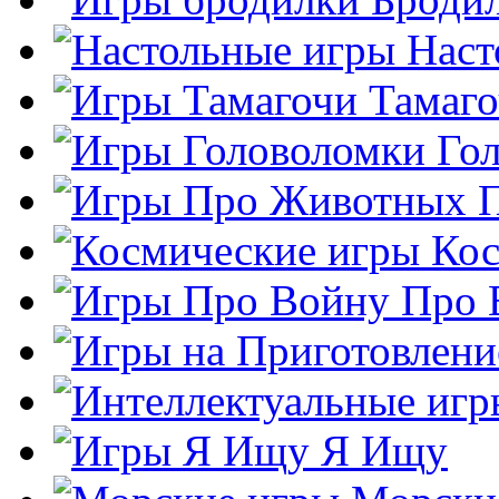
Наст
Тамаг
Го
Кос
Про 
Я Ищу