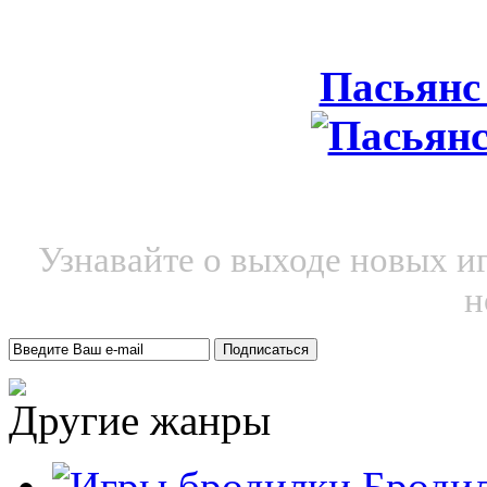
Пасьянс
Узнавайте о выходе новых и
н
Другие жанры
Броди