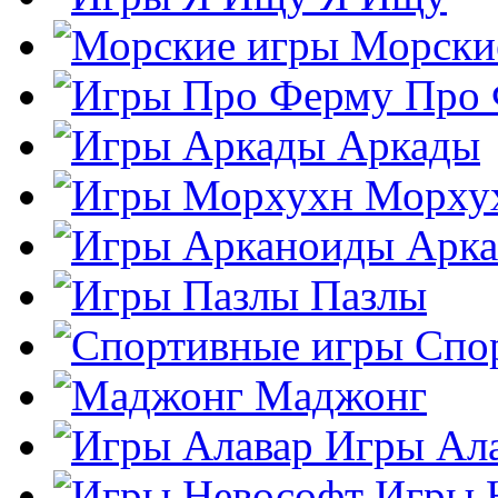
Морски
Про
Аркады
Морху
Арк
Пазлы
Спо
Маджонг
Игры Ал
Игры 