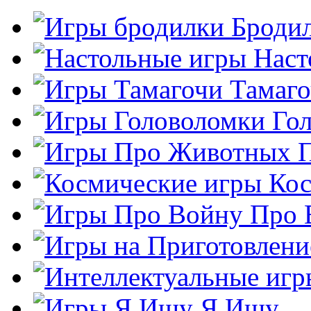
Броди
Наст
Тамаг
Го
Кос
Про 
Я Ищу