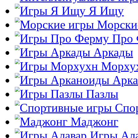
Я Ищу
Морски
Про
Аркады
Морху
Арк
Пазлы
Спо
Маджонг
Игры Ал