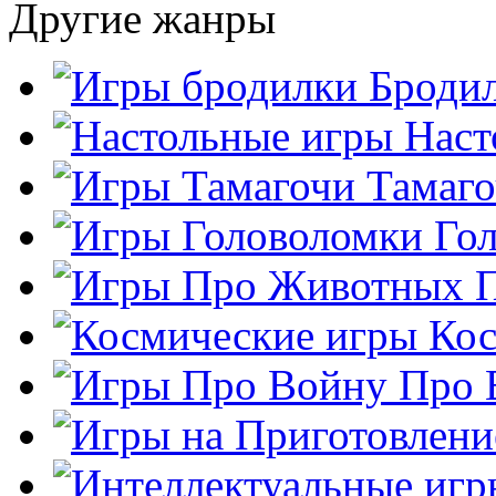
Другие жанры
Броди
Наст
Тамаг
Го
Кос
Про 