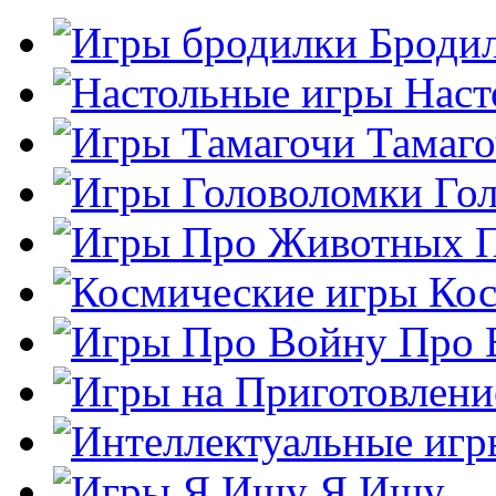
Броди
Наст
Тамаг
Го
Кос
Про 
Я Ищу