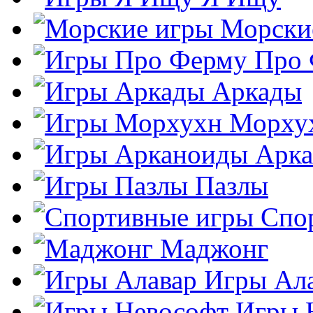
Морски
Про
Аркады
Морху
Арк
Пазлы
Спо
Маджонг
Игры Ал
Игры 