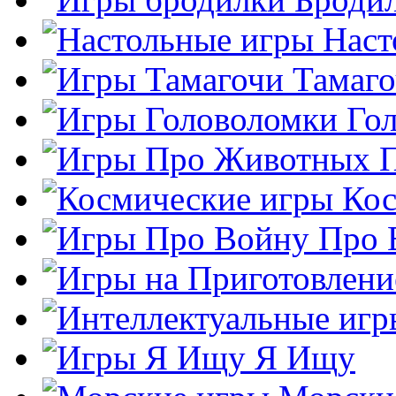
Наст
Тамаг
Го
Кос
Про 
Я Ищу