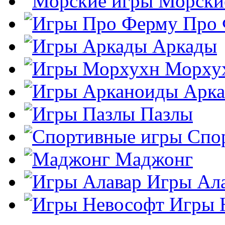
Морски
Про
Аркады
Морху
Арк
Пазлы
Спо
Маджонг
Игры Ал
Игры 