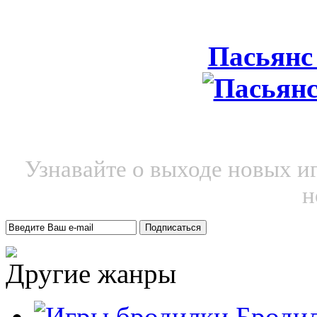
Пасьянс
Узнавайте о выходе новых и
н
Другие жанры
Броди