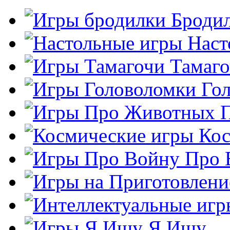
Броди
Наст
Тамаг
Го
Кос
Про 
Я Ищу