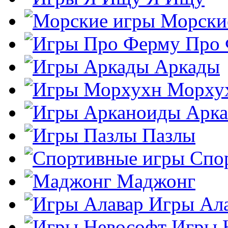
Морски
Про
Аркады
Морху
Арк
Пазлы
Спо
Маджонг
Игры Ал
Игры 