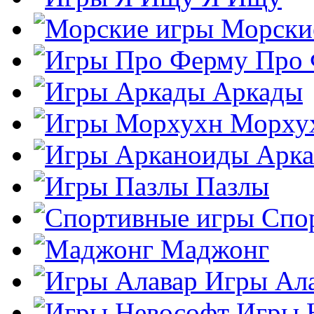
Морски
Про
Аркады
Морху
Арк
Пазлы
Спо
Маджонг
Игры Ал
Игры 