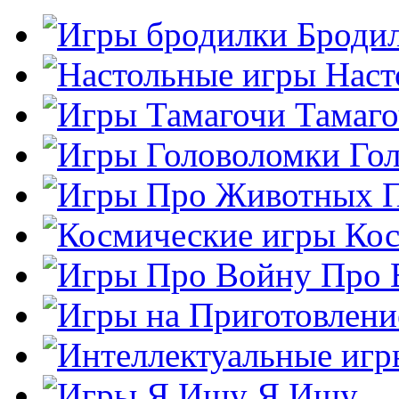
Броди
Наст
Тамаг
Го
Кос
Про 
Я Ищу