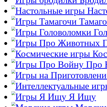
Наст
Тамаг
Го
Кос
Про 
Я Ищу