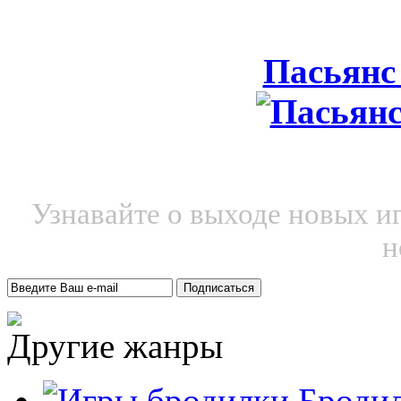
Пасьянс
Узнавайте о выходе новых и
н
Другие жанры
Броди