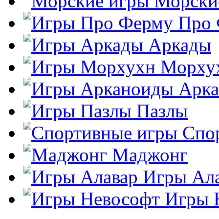
Морски
Про
Аркады
Морху
Арк
Пазлы
Спо
Маджонг
Игры Ал
Игры 