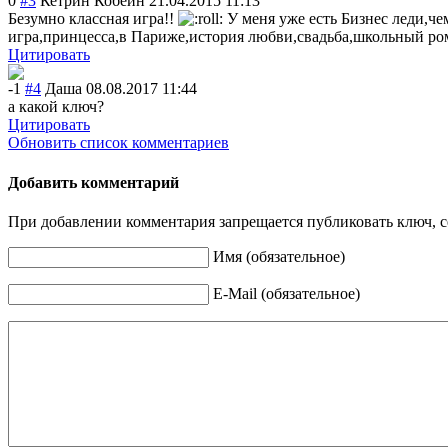
0
#3
Кетрин Кобейн
21.04.2015 11:13
Безумно классная игра!!
У меня уже есть Бизнес леди,че
игра,принцесса,
в Париже,история любви,свадьба,ш
кольный ро
Цитировать
-1
#4
Даша
08.08.2017 11:44
а какой ключ?
Цитировать
Обновить список комментариев
Добавить комментарий
При добавлении комментария запрещается публиковать ключ, се
Имя (обязательное)
E-Mail (обязательное)