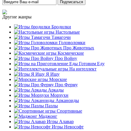
Другие жанры
Бродилки
Настольные
Тамагочи
Головоломки
Про Животных
Космические
Про Войну
Готовим Еду
На интеллект
Я Ищу
Морские
Про Ферму
Аркады
Морхухн
Арканоиды
Пазлы
Спортивные
Маджонг
Игры Алавар
Игры Невософт