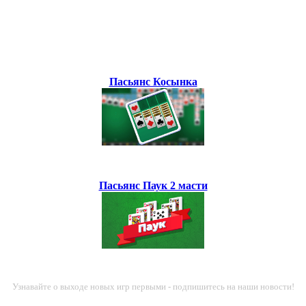
Пасьянс Косынка
Пасьянс Паук 2 масти
Узнавайте о выходе новых игр первыми - подпишитесь на наши новости!