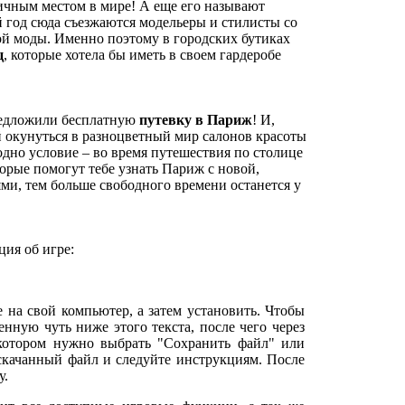
ичным местом в мире! А еще его называют
й год сюда съезжаются модельеры и стилисты со
кой моды. Именно поэтому в городских бутиках
ц
, которые хотела бы иметь в своем гардеробе
предложили бесплатную
путевку в Париж
! И,
й окунуться в разноцветный мир салонов красоты
дно условие – во время путешествия по столице
рые помогут тебе узнать Париж с новой,
ми, тем больше свободного времени останется у
ия об игре:
е на свой компьютер, а затем установить. Чтобы
нную чуть ниже этого текста, после чего через
 котором нужно выбрать "Сохранить файл" или
 скачанный файл и следуйте инструкциям. После
у.