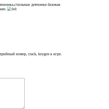
мпионка,
стильные девчонки базовая
ман.
рийный номер, crack, keygen к игре.