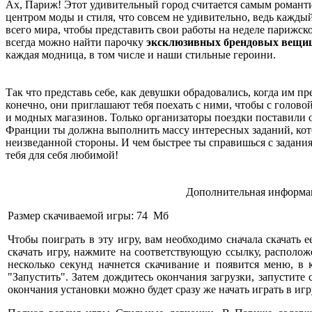
Ах, Париж! Этот удивительный город считается самым романт
центром моды и стиля, что совсем не удивительно, ведь кажды
всего мира, чтобы представить свои работы на неделе парижс
всегда можно найти парочку
эксклюзивных брендовых вещи
каждая модница, в том числе и наши стильные героини.
Так что представь себе, как девушки обрадовались, когда им 
конечно, они приглашают тебя поехать с ними, чтобы с голово
и модных магазинов. Только организаторы поездки поставили о
Франции ты должна выполнить массу интересных заданий, кото
неизведанной стороны. И чем быстрее ты справишься с задания
тебя для себя любимой!
Дополнительная информац
Размер скачиваемой игры: 74 Мб
Чтобы поиграть в эту игру, вам необходимо сначала скачать е
скачать игру, нажмите на соответствующую ссылку, расположе
несколько секунд начнется скачивание и появится меню, в
"Запустить". Затем дождитесь окончания загрузки, запустите
окончания установки можно будет сразу же начать играть в игр