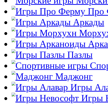
Морски
Про
Аркады
Морху
Арк
Пазлы
Спо
Маджонг
Игры Ал
Игры 