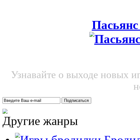
Пасьянс
Узнавайте о выходе новых и
н
Другие жанры
Броди