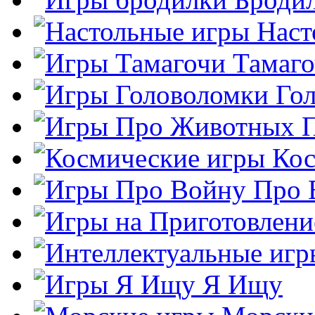
Наст
Тамаг
Го
Кос
Про 
Я Ищу